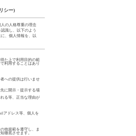
リシー)
個人の人格尊重の理念
を認識し、以下のよう
共に、個人情報を、以
得た上で利用目的の範
外で利用することはあり
者への提供は行いませ
託先に開示・提示する場
られる等、正当な理由が
ilアドレス等、個人を
の他規範を遵守し、ま
周知徹底させます。