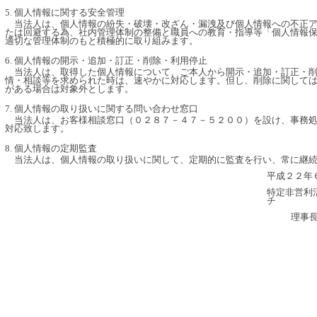
5. 個人情報に関する安全管理
当法人は、個人情報の紛失・破壊・改ざん・漏洩及び個人情報への不正ア
たは回避する為、社内管理体制の整備と職員への教育・指導等「個人情報
適切な管理体制のもと積極的に取り組みます。
6. 個人情報の開示・追加・訂正・削除・利用停止
当法人は、取得した個人情報について、ご本人から開示・追加・訂正・削
情・相談等を求められた時は、速やかに対応します。但し、削除に関して
がある場合は対象外とします。
7. 個人情報の取り扱いに関する問い合わせ窓口
当法人は、お客様相談窓口（０２８７－４７－５２００）を設け、事務処
対応致します。
8. 個人情報の定期監査
当法人は、個人情報の取り扱いに関して、定期的に監査を行い、常に継続
平成２２年
特定非営利
チ
理事