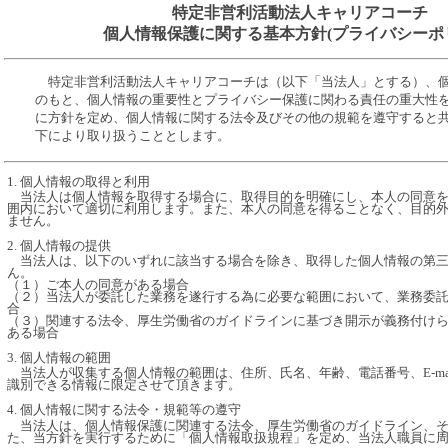
特定非営利活動法人キャリアコーチ
個人情報保護に関する基本方針(プライバシーポ
特定非営利活動法人キャリアコーチは（以下「当法人」とする）、
のもと、個人情報の重要性とプライバシー保護に関わる責任の重大性
に方針を定め、個人情報に関する法令及びその他の規範を遵守すると
下により取り扱うこととします。
1. 個人情報の取得と利用
当法人は個人情報を取得する場合に、取得目的を明確にし、本人の同意を
囲内において適切に利用します。また、本人の同意を得ることなく、目的
ません。
2. 個人情報の提供
当法人は、以下のいずれに該当する場合を除き、取得した個人情報の第三
ん。
（１）ご本人の同意がある場合
（２）当法人が委託した業務を遂行する為に必要な範囲において、業務委
合
（３）関連する法令、厚生労働省のガイドラインに基づき開示が義務付け
ある場合
3. 個人情報の範囲
当法人が収集する個人情報の範囲は、住所、氏名、年齢、電話番号、E-ma
識別できる情報に限定させて頂きます。
4. 個人情報に関する法令・規範等の遵守
当法人は、個人情報保護に関連する法令、厚生労働省のガイドライン、そ
た、当方針を実行するために「個人情報取扱規程」を定め、当法人職員に