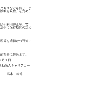
クセスなどを防止、ま
保護教育規程」を定め、
除や利用停止等、苦
は法令に保存期間の定め
理等を適切かつ迅速に
的改善に努めます。
６月１日
活動法人キャリアコー
長 高木 義博