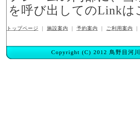
を呼び出してのLink
トップページ
｜
施設案内
｜
予約案内
｜
ご利用案内
｜
Copyright (C) 2012 鳥野目河