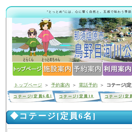
”とっとめ”には、心に響く自然と。五感で味わう季節
トップページ
＞
予約案内
＞
電話予約
＞
コテージ[定
コテージ[定員6名]
コテージ[定員10
コテージ[定員
名]
名]
◆コテージ[定員6名]