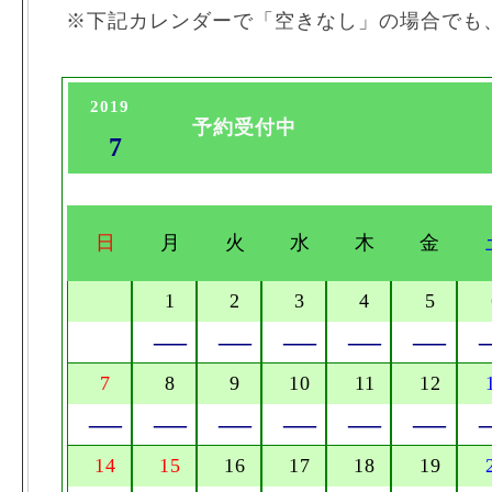
※下記カレンダーで「空きなし」の場合でも
2019
予約受付中
7
日
月
火
水
木
金
1
2
3
4
5
―
―
―
―
―
7
8
9
10
11
12
―
―
―
―
―
―
14
15
16
17
18
19