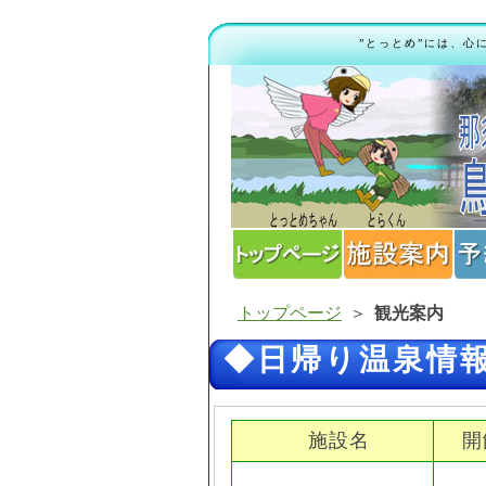
”とっとめ”には、心
トップページ
＞
観光案内
◆日帰り温泉情
施設名
開