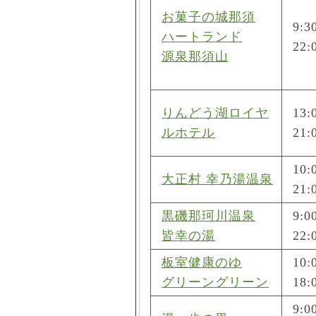
お菓子の城那須
9:3
ハートランド
22:
源泉那須山
りんどう湖ロイヤ
13:
ルホテル
21:
10:
大正村 幸乃湯温泉
21:
黒磯那珂川温泉
9:0
皆幸の湯
22:
板室健康のゆ
10:
グリーングリーン
18:
9:0