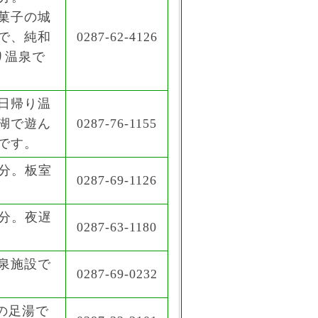
菓子の城
で、純和
0287-62-4126
り温泉で
日帰り温
湖で遊ん
0287-76-1155
です。
0分。板室
0287-69-1126
5分。夜遅
0287-63-1180
泉施設で
0287-69-0232
の足湯で