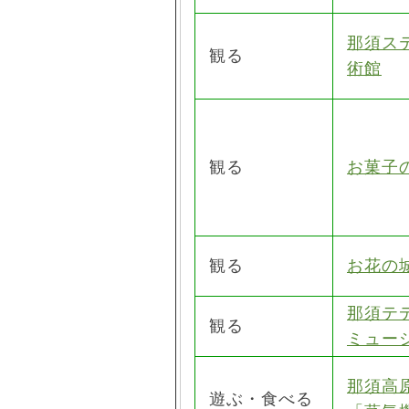
那須ス
観る
術館
観る
お菓子
観る
お花の
那須テ
観る
ミュー
那須高
遊ぶ・食べる