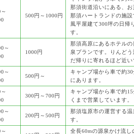
那須街道沿いにある、お
0～
500円～1000円
那須ハートランドの施設
00
風平屋建て300坪の日帰
す。
那須高原にあるホテルの
00～
1000円
泉プランです。りんどう
00
だ帰りに寄れるほど近い
00～
キャンプ場から車で約3
500円～
00
にあります。
0～
キャンプ場から車で約1
300円～700円
00
くまで営業しています。
00～
那須塩原市の運営する温
200円～500円
00
す。
0～
全長60mの源泉かけ流し