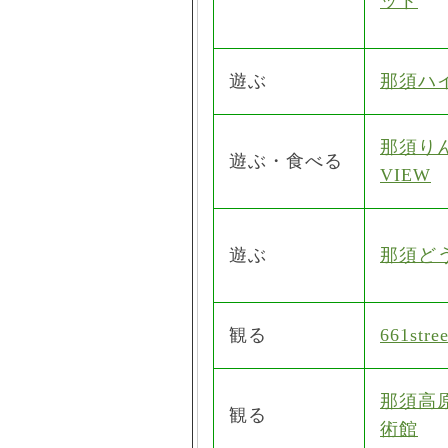
ット
遊ぶ
那須ハ
那須りん
遊ぶ・食べる
VIEW
遊ぶ
那須ど
観る
661stree
那須高
観る
術館