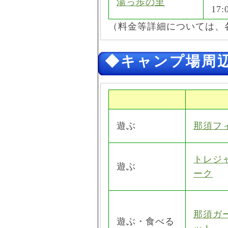
湯っ歩の里
17:
（料金等詳細については、
◆キャンプ場周
遊ぶ
那須フ
トレジ
遊ぶ
ーク
那須ガ
遊ぶ・食べる