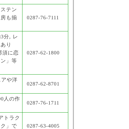
とステン
工房も揃
0287-76-7111
分, レ
泉あり
 那須に恋
0287-62-1800
ヘン」等
ニアや洋
0287-62-8701
0人の作
0287-76-1711
アトラク
ーク」で
0287-63-4005