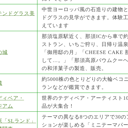
中世ヨーロッパ風の石造りの建物
テンドグラス美
ドグラスの見学ができます。体験
えています
那須塩原駅近く、那須ICから車で約3
ストラン、いちご狩り、日帰り温
の城
「御用邸の月」「CHEESE CAKE
して…。」「那須高原バウムクー
の和洋菓子の製造、販売。
約5000株の色とりどりの大輪ベコ
城
ランなどが鑑賞できます。
ディベア・
世界のテディベア・アーティスト10
ジアム
品が大集合！
テーマの異なる8つのエリアで30の
原「SLランド」
ションが楽しめる「ミニテーマパ