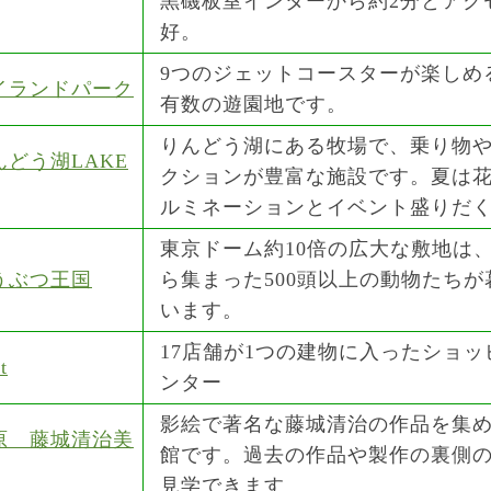
黒磯板室インターから約2分とアク
好。
9つのジェットコースターが楽しめ
イランドパーク
有数の遊園地です。
りんどう湖にある牧場で、乗り物
どう湖LAKE
クションが豊富な施設です。夏は
ルミネーションとイベント盛りだ
東京ドーム約10倍の広大な敷地は
うぶつ王国
ら集まった500頭以上の動物たちが
います。
17店舗が1つの建物に入ったショッ
t
ンター
影絵で著名な藤城清治の作品を集
原 藤城清治美
館です。過去の作品や製作の裏側
見学できます