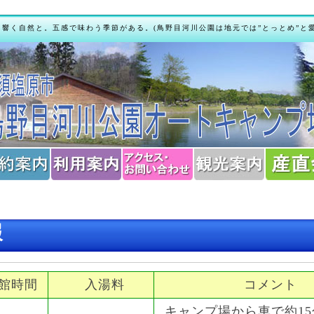
に響く自然と。五感で味わう季節がある。(鳥野目河川公園は地元では”とっとめ”と
報
館時間
入湯料
コメント
キャンプ場から車で約15