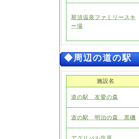
那須温泉ファミリースキ
ー場
◆周辺の道の駅
施設名
道の駅 友愛の森
道の駅 明治の森 黒磯
アグリパル塩原